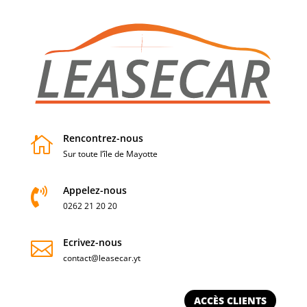
Rencontrez-nous

Sur toute l’île de Mayotte
Appelez-nous

0262 21 20 20
Ecrivez-nous

contact@leasecar.yt
ACCÈS CLIENTS