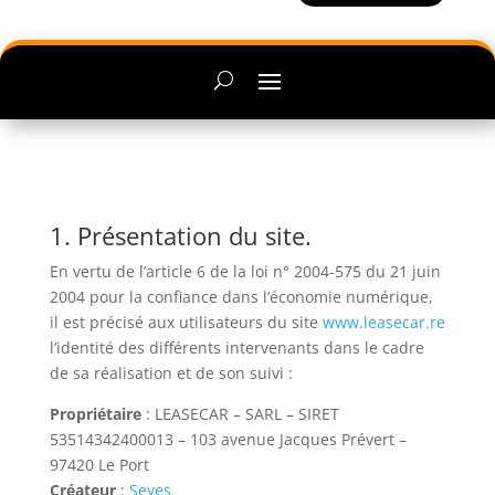
1. Présentation du site.
En vertu de l’article 6 de la loi n° 2004-575 du 21 juin
2004 pour la confiance dans l’économie numérique,
il est précisé aux utilisateurs du site
www.leasecar.re
l’identité des différents intervenants dans le cadre
de sa réalisation et de son suivi :
Propriétaire
: LEASECAR – SARL – SIRET
53514342400013 – 103 avenue Jacques Prévert –
97420 Le Port
Créateur
:
Seyes