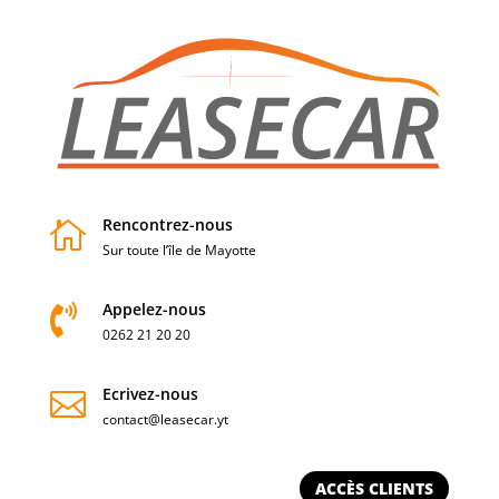
Rencontrez-nous

Sur toute l’île de Mayotte
Appelez-nous

0262 21 20 20
Ecrivez-nous

contact@leasecar.yt
ACCÈS CLIENTS