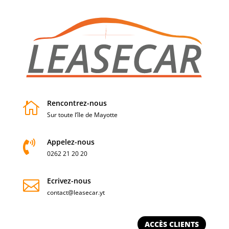
Rencontrez-nous

Sur toute l’île de Mayotte
Appelez-nous

0262 21 20 20
Ecrivez-nous

contact@leasecar.yt
ACCÈS CLIENTS