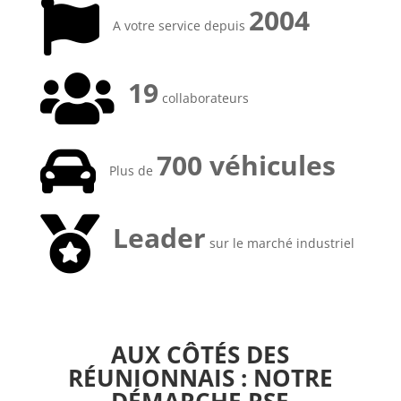

2004
A votre service depuis

19
collaborateurs

700 véhicules
Plus de

Leader
sur le marché industriel
AUX CÔTÉS DES
RÉUNIONNAIS : NOTRE